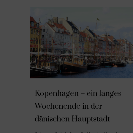
A
Kopenhagen – ein langes
l
l
Wochenende in der
g
e
m
dänischen Hauptstadt
e
i