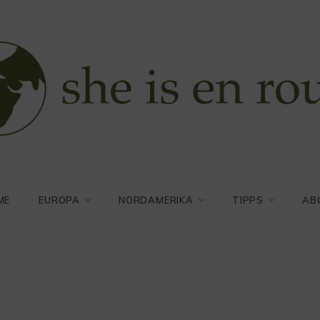
s en route
ich auf meiner Reise durch die Welt
ME
EUROPA
NORDAMERIKA
TIPPS
AB